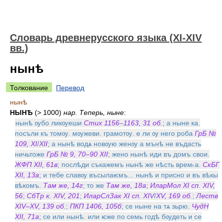
Словарь древнерусского языка (XI-XIV
вв.)
нынѣ
Толкование
Перевод
нынѣ
НЫНѢ
(> 1000)
нар. Теперь, ныне
:
нынѣ ѹбо ликѹеши
Стих 1156
–
1163, 31
об.
; а ныне ка.
посъли къ томѹ. мѹжеви. грамотѹ. е ли ѹ него роба
ГрБ №
109, XI
/
ХII
; а нынѣ водѧ новѹю женѹ а мънѣ не въдасть
ничьтоже
ГрБ № 9, 70–90 XII
; жено нынѣ иди въ домъ свои.
ЖФП XII, 61в
; послѣди съкажемъ нынѣ же нѣсть врем˫а.
СкБГ
XII, 13а
; и тебе славѹ въсылаѥмъ... нынѣ и присно и въ вѣкы
вѣкомъ.
Там же, 14г
; то же
Там же, 18а
;
ИларМол XI сп. XIV,
56
;
СбТр к. XIV, 201
;
ИларСлЗак XI сп. XIV
/
XV, 169 об.
;
Леств
XIV–XV, 139 об.
;
ПКП 1406, 105б
; се ныне на тѧ зьрю.
ЧудН
XII, 71а
; се или нынѣ. или ѥже по семь годѣ бѹдеть и се