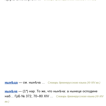
нынѣца
— см. нынѣча …
Словарь древнерусского языка (XI-XIV вв.)
нынѣче
— (1*) нар. То же, что нынѣча: а нынеце осподине
наб… ГрБ № 372, 70–80 XIV …
Словарь древнерусского языка (XI-XIV
вв.)