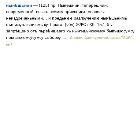
нынѣшьнии
— (125) пр. Нынешний, теперешний;
современный: всь къ всемѹ присвоисѧ. словесы
неиздреченьными… и предьнѥѥ разлѹчениѥ нынѣшьнимь
съвъкѹплѥниѥмь ѹтѣша˫а. (νῦν) ЖФСт XII, 157; бѣ
запрѣщено отъ пьрвѣишааго къ нынѣшьнюѹмѹ бывъшюѹмѹ
покланѧѥмѹѹмѹ съборѹ …
Словарь древнерусского языка (XI-XIV
вв.)