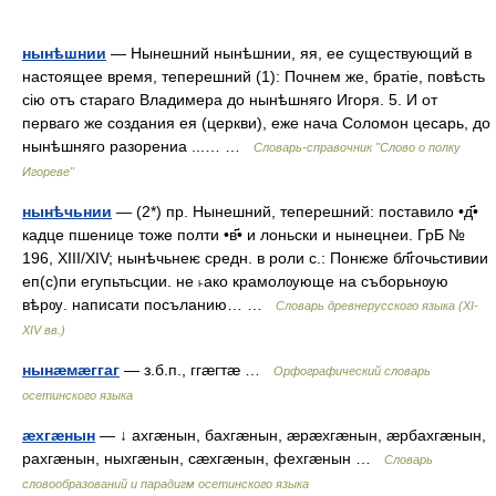
нынѣшнии
— Нынешний нынѣшнии, яя, ее существующий в
настоящее время, теперешний (1): Почнем же, братіе, повѣсть
сію отъ стараго Владимера до нынѣшняго Игоря. 5. И от
перваго же создания ея (церкви), еже нача Соломон цесарь, до
нынѣшняго разорениа ...… …
Словарь-справочник "Слово о полку
Игореве"
нынѣчьнии
— (2*) пр. Нынешний, теперешний: поставило •д҃•
кадце пшенице тоже полти •в҃• и лоньски и нынецнеи. ГрБ №
196, XIII/XIV; нынѣчьнеѥ средн. в роли с.: Понѥже бл҃гочьстивии
еп(с)пи егупьтьсции. не ˫ако крамолѹюще на съборьнѹю
вѣрѹ. написати посъланию… …
Словарь древнерусского языка (XI-
XIV вв.)
нынæмæггаг
— з.б.п., ггæгтæ …
Орфографический словарь
осетинского языка
æхгæнын
— ↓ ахгæнын, бахгæнын, æрæхгæнын, æрбахгæнын,
рахгæнын, ныхгæнын, сæхгæнын, фехгæнын …
Словарь
словообразований и парадигм осетинского языка