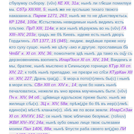
ст҃ѹѹмѹ съборѹ. (νῦν)
КЕ XII, 31а
; нынѣ ли гл҃ѥши помилѹи
мѧ.
СбТр XII
/
XIII, 5
; нынѣ
ж
е не ѹслышю тихаго твоѥго
наказани˫а.
Парем 1271, 263
; нынѣ же то не дѣиствѹѥтьсѧ.
КР 1284, 100в
; Ѥстьствомь невидимыи нынѣ видимъ ѥсть
плътию.
ПрЛ XIII, 114в
; и вси нынѣ вѣрѹѥмь во нь (νῦν)
ГА
XIII–XIV, 203г
; градъ же бѣ Киевъ. идеже есть нынѣ дворъ
Гордѧтинъ.
ЛЛ 1377, 15
(
945
); людиѥ. видѣвше преже ногу
ѥго суху сущю. нынѣ же цѣлу ˫ако и другую. прославиша б҃а
ЧтБГ к. XI сп. XIV, 36
; помолчите здѣ нынѣ. да тамо къ оц҃у съ
дерзновениемь взопиеть
ИларПосл XI сп. XIV, 194
; Взидемъ и
мы, братиѥ, нынѣ мыслено в Сиѡньскую горницю
КТур ХII сп.
XIV, 22
; к тобѣ нынѣ припадаю. не презри но сп҃си
КТурКан XII
сп. XIV, 227
; Драчь гра(д)... ѿ мор˫а пото(п)ленъ бы(с) i нынѣ
в мори есть.
СВл XIII сп. XIV к., 14
; ѹне бо намъ нынѣ
печаловатисѧ, нежели въ ѡно времѧ мѹченымъ быти. (νῦν)
Пч к. XIV, 94 об.
; цр҃квище идольскоѥ преже было. нынѣ же
жилище ст҃ы(х).
ЗЦ к. XIV, 58в
; прѣж(д)е бо бѣ въ иер(с)лмѣ.
едино(м) мѣстѣ кланѧти(с). н҃нѣ же по всеи земли.
ИларСлЗак
XI сп. XIV
/
XV, 162
; се нынѣ твоѥ ѡбличаю безумьѥ. (τоῖνυν)
ЖВИ XIV–XV, 24а
; нынѣ ѹбо омыю лице твоѥ сьлезами
моими
Пал 1406, 88в
; нынѣ ѿпусти раба своего вл(д)ко
ЛИ