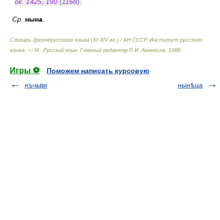
ок. 1425, 190
(
1168
).
Ср.
нынѧ
.
Словарь древнерусского языка (XI-XIV вв.) / АН СССР. Институт русского
языка. — М.: Русский язык
.
Главный редактор Р. И. Аванесов
.
1988
.
Игры ⚽
Поможем написать курсовую
нъчьви
нынѣца