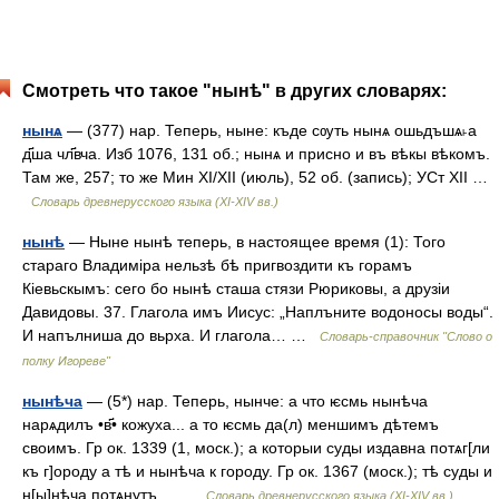
Смотреть что такое "нынѣ" в других словарях:
нынѧ
— (377) нар. Теперь, ныне: къде сѹть нынѧ ошьдъшѧ˫а
д҃ша чл҃вча. Изб 1076, 131 об.; нынѧ и присно и въ вѣкы вѣкомъ.
Там же, 257; то же Мин ХI/XII (июль), 52 об. (запись); УСт XII …
Словарь древнерусского языка (XI-XIV вв.)
нынѣ
— Ныне нынѣ теперь, в настоящее время (1): Того
стараго Владиміра нельзѣ бѣ пригвоздити къ горамъ
Кіевьскымъ: сего бо нынѣ сташа стязи Рюриковы, а друзіи
Давидовы. 37. Глагола имъ Иисус: „Наплъните водоносы воды“.
И напълниша до вьрха. И глагола… …
Словарь-справочник "Слово о
полку Игореве"
нынѣча
— (5*) нар. Теперь, нынче: а что ѥсмь нынѣча
нарѧдилъ •в҃• кожуха... а то ѥсмь да(л) меншимъ дѣтемъ
своимъ. Гр ок. 1339 (1, моcк.); а которыи суды издавна потѧг[ли
къ г]ороду а тѣ и нынѣча к городу. Гр ок. 1367 (моск.); тѣ суды и
н[ы]нѣча потѧнутъ… …
Словарь древнерусского языка (XI-XIV вв.)